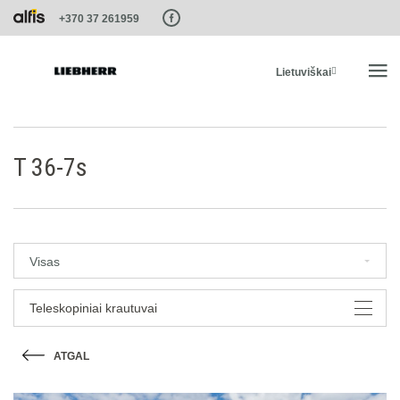
Paste this code as high in the of the page as possible:
+370 37 261959
Lietuviškai
PRADŽIA
T 36-7s
PRODUKTAI
PASLAUGOS IR SPRENDIMAI
Visas
LIEBHERR SISTEMOS
Teleskopiniai krautuvai
ATGAL
LIEBHERR-SHOP