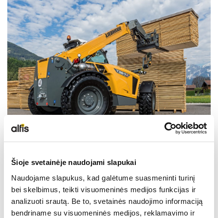
NAUDOTA LIEBHERR TECHNIKA
KARJEROS GALIMYBĖS
APIE MUS
KONTAKTAI
Šioje svetainėje naudojami slapukai
Techniniai duomenys
Naudojame slapukus, kad galėtume suasmeninti turinį
bei skelbimus, teikti visuomeninės medijos funkcijas ir
analizuoti srautą. Be to, svetainės naudojimo informaciją
Darbinis svoris
7,42
bendriname su visuomeninės medijos, reklamavimo ir