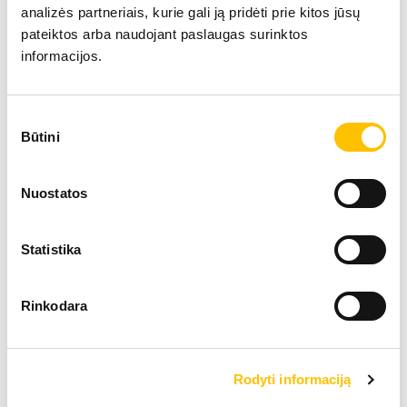
analizės partneriais, kurie gali ją pridėti prie kitos jūsų
Variklio galia
100 
pateiktos arba naudojant paslaugas surinktos
informacijos.
Maksimalus kėlimo aukštis
6,92
Sutikimo
Būtini
pasirinkimas
Keliamoji galia
3,60
Nuostatos
Strėlė
3,99
Statistika
Maksimalus hidraulinio siurblio našumas
160 l
Rinkodara
Teleskopinis krautuvas T 36-7s
Rodyti informaciją