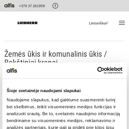
Paste this code as high in the of the page as possible:
+370 37 261959
Lietuviškai
PRADŽIA
Žemės ūkis ir komunalinis ūkis /
Bokštiniai kranai
PRODUKTAI
PASLAUGOS IR SPRENDIMAI
Šioje svetainėje naudojami slapukai
Žemės ūkis ir komunalinis ūkis / Bokštiniai kranai
LIEBHERR SISTEMOS
Naudojame slapukus, kad galėtume suasmeninti turinį
bei skelbimus, teikti visuomeninės medijos funkcijas ir
analizuoti srautą. Be to, svetainės naudojimo informaciją
LIEBHERR-SHOP
bendriname su visuomeninės medijos, reklamavimo ir
analizės partneriais, kurie gali ją pridėti prie kitos jūsų