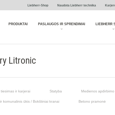
Liebherr-Shop
Naudota Liebherr technika
Karjer
PRODUKTAI
PASLAUGOS IR SPRENDIMAI
LIEBHERR 
y Litronic
 tiesimas ir karjerai
Statyba
Medienos apdirbimo 
r komunalinis ūkis / Bokštiniai kranai
Betono pramonė