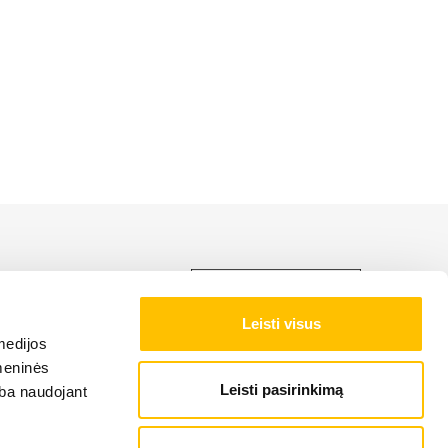
ti LIEBHERR produkciją,
Leisti visus
medijos
omeninės
Leisti pasirinkimą
arba naudojant