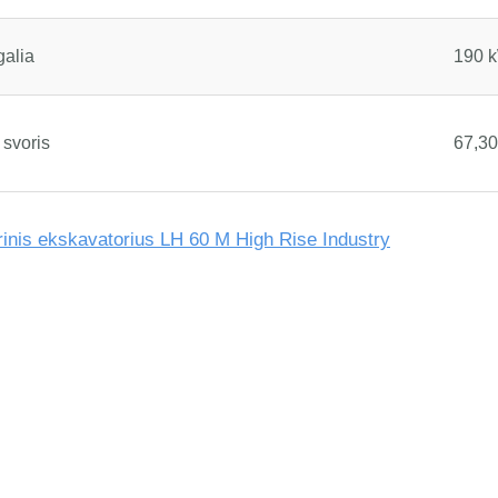
galia
190 k
 svoris
67,30
rinis ekskavatorius LH 60 M High Rise Industry