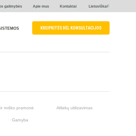
os galimybės
Apie mus
Kontaktai
Lietuviškai
KREIPKITĖS DĖL KONSULTACIJOS
SISTEMOS
ir miško pramonė
Atliekų utilizavimas
Gamyba