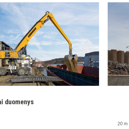
ai duomenys
20 m