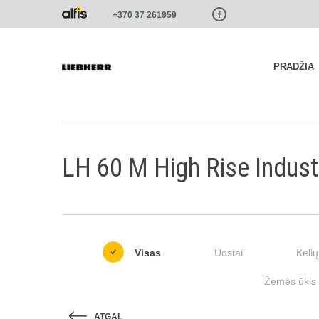
Paste this code as high in the of the page as possible:
+370 37 261959
PRADŽIA
LH 60 M High Rise Industr
Visas
Uostai
Kelių
Žemės ūkis i
ATGAL