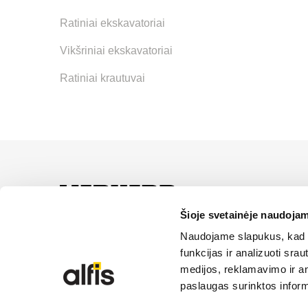
Ratiniai ekskavatoriai
Vikšriniai ekskavatoriai
Ratiniai krautuvai
UAB “Alfis” yra oficial
paslaugas ir sprendimus
Šioje svetainėje naudojam
Naudojame slapukus, kad g
funkcijas ir analizuoti sr
medijos, reklamavimo ir ana
paslaugas surinktos inform