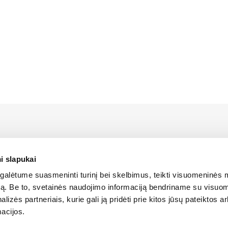
us LIEBHERR atstovas Lietuvoje bei turi oficialias teises platin
 Lietuvos teritorijoje.
i slapukai
alėtume suasmeninti turinį bei skelbimus, teikti visuomeninės 
SLAPUKŲ POLITIKA
autą. Be to, svetainės naudojimo informaciją bendriname su visu
lizės partneriais, kurie gali ją pridėti prie kitos jūsų pateiktos 
acijos.