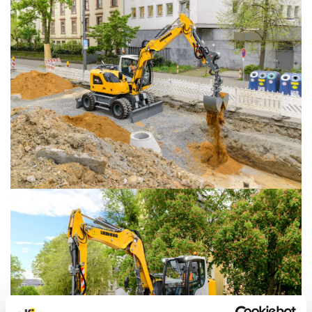
NAUDOTA LIEBHERR TECHNIKA
KARJEROS GALIMYBĖS
APIE MUS
KONTAKTAI