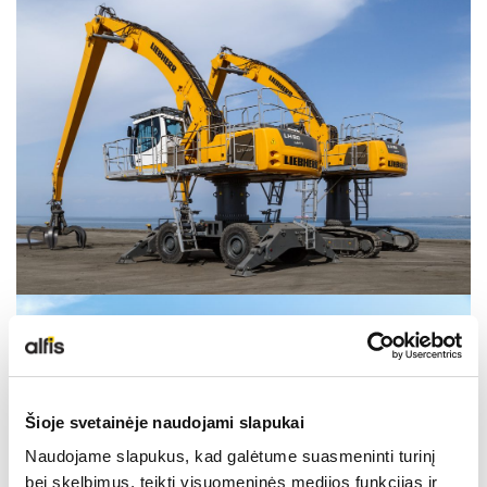
NAUDOTA LIEBHERR TECHNIKA
KARJEROS GALIMYBĖS
APIE MUS
KONTAKTAI
Šioje svetainėje naudojami slapukai
Naudojame slapukus, kad galėtume suasmeninti turinį
bei skelbimus, teikti visuomeninės medijos funkcijas ir