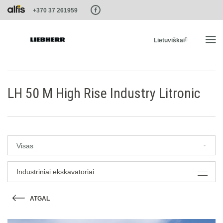
Paste this code as high in the of the page as possible:
+370 37 261959
Lietuviškai
PRADŽIA
LH 50 M High Rise Industry Litronic
PRODUKTAI
PASLAUGOS IR SPRENDIMAI
Visas
LIEBHERR SISTEMOS
Industriniai ekskavatoriai
ATGAL
LIEBHERR-SHOP