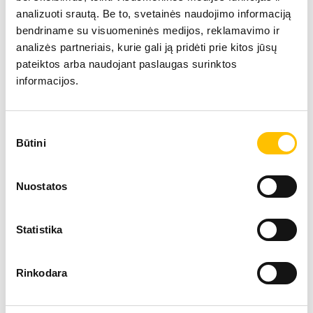
analizuoti srautą. Be to, svetainės naudojimo informaciją
bendriname su visuomeninės medijos, reklamavimo ir
analizės partneriais, kurie gali ją pridėti prie kitos jūsų
pateiktos arba naudojant paslaugas surinktos
informacijos.
Techniniai duomenys
Sutikimo
Būtini
pasirinkimas
Siekis
18 m
Nuostatos
Variklio galia
155 
Statistika
Darbinis svoris
46,40
Rinkodara