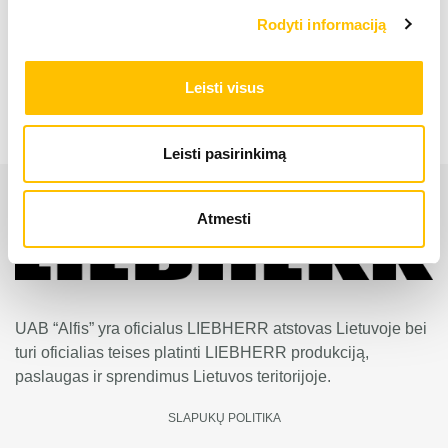
Industrinis ekskavatorius LH 50 M High Rise
Rodyti informaciją
Industry
Leisti visus
Leisti pasirinkimą
Atmesti
UAB “Alfis” yra oficialus LIEBHERR atstovas Lietuvoje bei
turi oficialias teises platinti LIEBHERR produkciją,
paslaugas ir sprendimus Lietuvos teritorijoje.
SLAPUKŲ POLITIKA