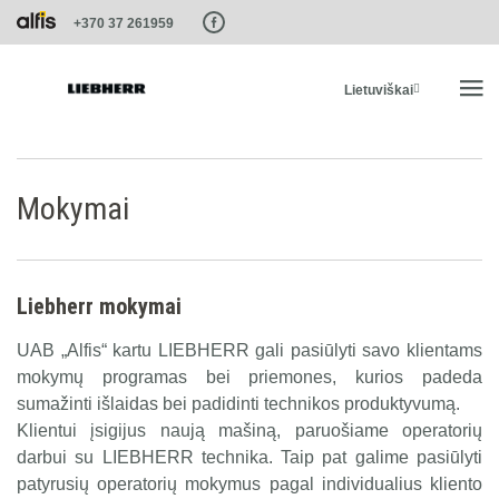
Paste this code as high in the of the page as possible:
+370 37 261959
Lietuviškai
PRADŽIA
Mokymai
PRODUKTAI
Liebherr mokymai
PASLAUGOS IR SPRENDIMAI
UAB „Alfis“ kartu LIEBHERR gali pasiūlyti savo klientams
mokymų programas bei priemones, kurios padeda
LIEBHERR SISTEMOS
sumažinti išlaidas bei padidinti technikos produktyvumą.
Klientui įsigijus naują mašiną, paruošiame operatorių
LIEBHERR-SHOP
darbui su LIEBHERR technika. Taip pat galime pasiūlyti
patyrusių operatorių mokymus pagal individualius kliento