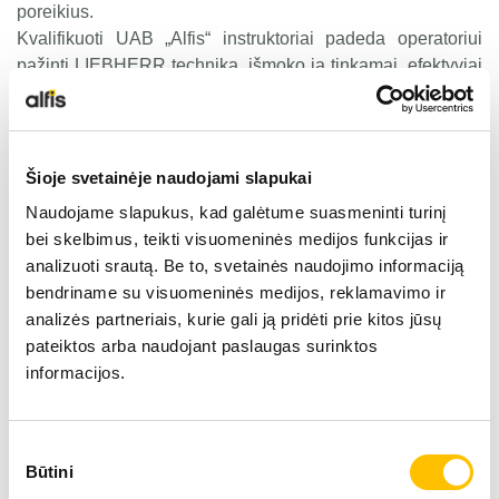
poreikius.
NAUDOTA LIEBHERR TECHNIKA
Kvalifikuoti UAB „Alfis“ instruktoriai padeda operatoriui
pažinti LIEBHERR techniką, išmoko ją tinkamai, efektyviai
ir saugiai eksploatuoti bei maksimaliai išnaudoti visus
KARJEROS GALIMYBĖS
LIEBHERR technikos privalumus.
Šioje svetainėje naudojami slapukai
APIE MUS
Atsižvelgiant į technikos sudėtingumą bei specifinius
Naudojame slapukus, kad galėtume suasmeninti turinį
klientų poreikius, LIEBHERR siūlo platų mokymo
bei skelbimus, teikti visuomeninės medijos funkcijas ir
KONTAKTAI
programų asortimentą. Siekiant padėti klientui pažinti ir
analizuoti srautą. Be to, svetainės naudojimo informaciją
išmokti efektyviai naudoti savo techniką, į pagalbą
bendriname su visuomeninės medijos, reklamavimo ir
pasitelkiame LIEBHERR gamyklų personalą.
analizės partneriais, kurie gali ją pridėti prie kitos jūsų
pateiktos arba naudojant paslaugas surinktos
informacijos.
Taip pat savo klientams galime pasiūlyti šias programas:
Crane Planner 2.0
ir
CP mobile
(vikšrinių kranų darbo
Sutikimo
statybvietėje planavimo priemonė)
Būtini
pasirinkimas
Digital Mobile Crane Operator Licence
(mobiliųjų kranų