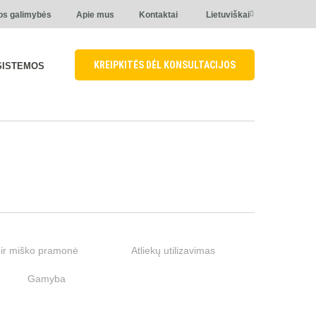
os galimybės
Apie mus
Kontaktai
Lietuviškai
KREIPKITĖS DĖL KONSULTACIJOS
SISTEMOS
ir miško pramonė
Atliekų utilizavimas
Gamyba