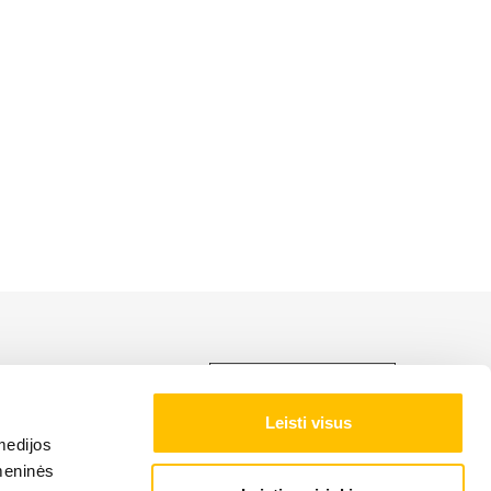
ti LIEBHERR produkciją,
Leisti visus
medijos
omeninės