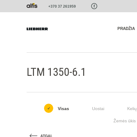
Paste this code as high in the of the page as possible:
+370 37 261959
PRADŽIA
LTM 1350-6.1
Visas
Uostai
Kelių
Žemės ūkis i
ATGAL