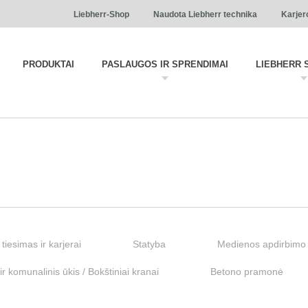
Liebherr-Shop
Naudota Liebherr technika
Karjer
PRODUKTAI
PASLAUGOS IR SPRENDIMAI
LIEBHERR 
 tiesimas ir karjerai
Statyba
Medienos apdirbimo 
r komunalinis ūkis / Bokštiniai kranai
Betono pramonė