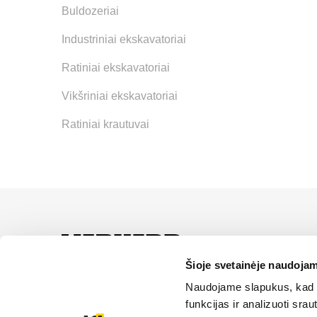
Buldozeriai
Industriniai ekskavatoriai
Ratiniai ekskavatoriai
Vikšriniai ekskavatoriai
Ratiniai krautuvai
UAB “Alfis” yra oficial
paslaugas ir sprendimus
Šioje svetainėje naudojam
Naudojame slapukus, kad g
funkcijas ir analizuoti sr