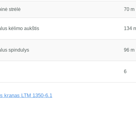
inė strėlė
70 m
us kėlimo aukštis
134 
lus spindulys
96 m
6
us kranas LTM 1350-6.1