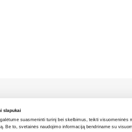
us LIEBHERR atstovas Lietuvoje bei turi oficialias teises platin
 Lietuvos teritorijoje.
i slapukai
alėtume suasmeninti turinį bei skelbimus, teikti visuomeninės 
SLAPUKŲ POLITIKA
autą. Be to, svetainės naudojimo informaciją bendriname su visu