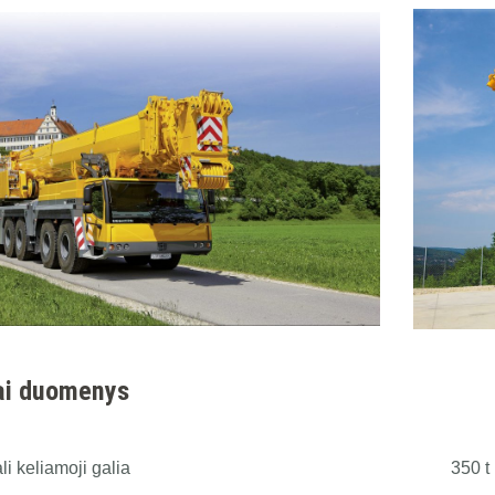
ai duomenys
i keliamoji galia
350 t