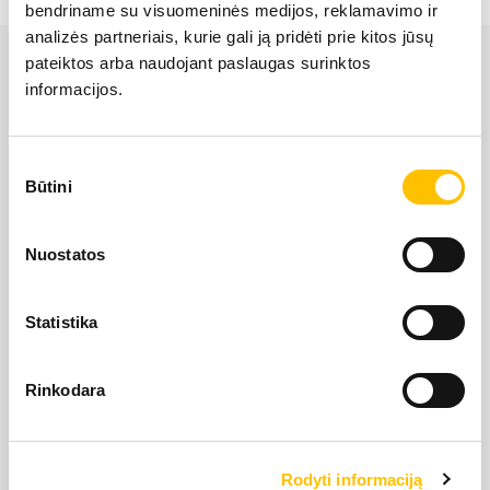
bendriname su visuomeninės medijos, reklamavimo ir
LIEBHERR USED
analizės partneriais, kurie gali ją pridėti prie kitos jūsų
pateiktos arba naudojant paslaugas surinktos
informacijos.
KARJERAS IESPĒJAS
Sutikimo
APIE MUS
Būtini
pasirinkimas
LIEBHERR oficiālais pārstāvis Latvijā ir Alfis SIA, kam
KONTAKTI
Nuostatos
pieder oficiālās tiesības uz LIEBHERR produktu, servisa
un risinājumu izplatīšanu Latvijas teritorijā.
Statistika
SĪKDATŅU IZMANTOŠANA
SĪKDATŅU IZMANTOŠANA
SĪKDATŅU IZMANTOŠANA
LIETOŠANAS NOTEIKUMI
LIETOŠANAS NOTEIKUMI
LIETOŠANAS NOTEIKUMI
Rinkodara
Rodyti informaciją