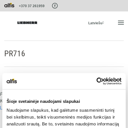
Paste this code as high in the of the page as possible:
+370 37 261959
Latviešu
SĀKUMS
PR716
PRODUKTI
PAKALPOJUMI UN RISINĀJUMI
Publicēts
:
15.01.2020
Dalies ar šo:
LIEBHERR SISTĒMAS
Komentāru skaits:
0
Šioje svetainėje naudojami slapukai
Lasīt nākamo
Naudojame slapukus, kad galėtume suasmeninti turinį
Dalies ar šo:
LIEBHERR-SHOP
bei skelbimus, teikti visuomeninės medijos funkcijas ir
analizuoti srautą. Be to, svetainės naudojimo informaciją