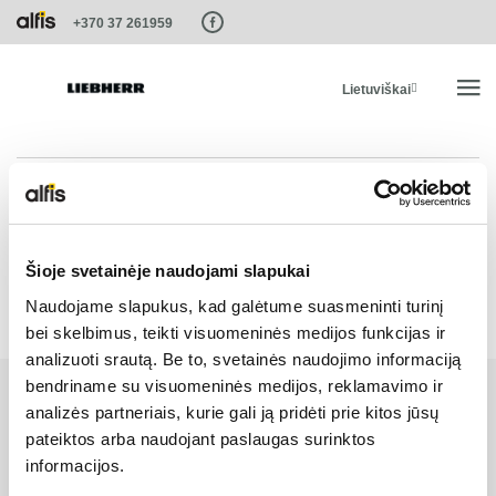
Paste this code as high in the of the page as possible:
+370 37 261959
Lietuviškai
PRADŽIA
Pakalpojumi un risinājumi LT
PRODUKTAI
Šioje svetainėje naudojami slapukai
Naudojame slapukus, kad galėtume suasmeninti turinį
PASLAUGOS IR SPRENDIMAI
bei skelbimus, teikti visuomeninės medijos funkcijas ir
analizuoti srautą. Be to, svetainės naudojimo informaciją
LIEBHERR SISTEMOS
bendriname su visuomeninės medijos, reklamavimo ir
analizės partneriais, kurie gali ją pridėti prie kitos jūsų
pateiktos arba naudojant paslaugas surinktos
LIEBHERR-SHOP
informacijos.