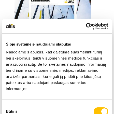
Šioje svetainėje naudojami slapukai
Naudojame slapukus, kad galėtume suasmeninti turinį
bei skelbimus, teikti visuomeninės medijos funkcijas ir
analizuoti srautą. Be to, svetainės naudojimo informaciją
bendriname su visuomeninės medijos, reklamavimo ir
analizės partneriais, kurie gali ją pridėti prie kitos jūsų
Maksimāls spēks. Celtnis ar astoņām asīm!
pateiktos arba naudojant paslaugas surinktos
Attīstība nepārtrauktība. Liebherr-Werk Ehingen
informacijos.
Alpu pirmizrāde – LTM 1200-5.1
Sutikimo
UPLOAD 1/2019
Būtini
pasirinkimas