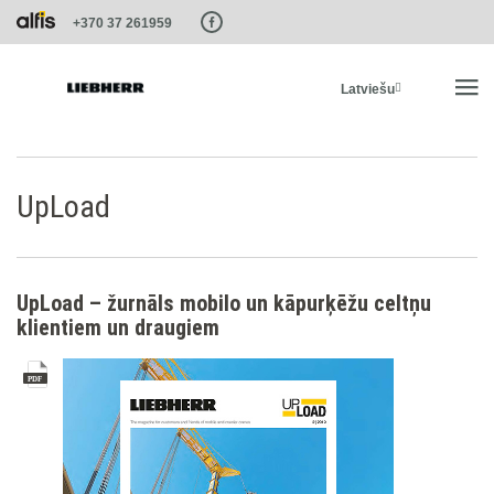
Paste this code as high in the of the page as possible:
+370 37 261959
Latviešu
SĀKUMS
UpLoad
PRODUKTI
UpLoad – žurnāls mobilo un kāpurķēžu celtņu
PAKALPOJUMI UN RISINĀJUMI
klientiem un draugiem
LIEBHERR SISTĒMAS
LIEBHERR-SHOP