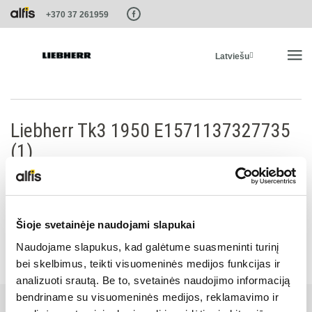
Paste this code as high in the of the page as possible:
+370 37 261959
Latviešu
SĀKUMS
Liebherr Tk3 1950 E1571137327735
(1)
PRODUKTI
PAKALPOJUMI UN RISINĀJUMI
Šioje svetainėje naudojami slapukai
LIEBHERR SISTĒMAS
Naudojame slapukus, kad galėtume suasmeninti turinį
bei skelbimus, teikti visuomeninės medijos funkcijas ir
analizuoti srautą. Be to, svetainės naudojimo informaciją
LIEBHERR-SHOP
bendriname su visuomeninės medijos, reklamavimo ir