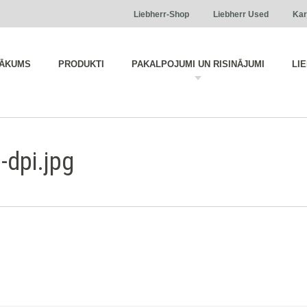
Liebherr-Shop
Liebherr Used
Kar
ĀKUMS
PRODUKTI
PAKALPOJUMI UN RISINĀJUMI
LI
dpi.jpg