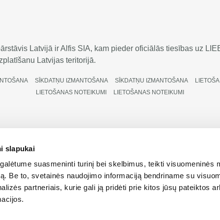
rstāvis Latvijā ir Alfis SIA, kam pieder oficiālās tiesības uz 
platīšanu Latvijas teritorijā.
ANTOŠANA
SĪKDATŅU IZMANTOŠANA
SĪKDATŅU IZMANTOŠANA
LIETOŠA
LIETOŠANAS NOTEIKUMI
LIETOŠANAS NOTEIKUMI
i slapukai
ātas
alėtume suasmeninti turinį bei skelbimus, teikti visuomeninės 
autą. Be to, svetainės naudojimo informaciją bendriname su visu
lizės partneriais, kurie gali ją pridėti prie kitos jūsų pateiktos 
acijos.