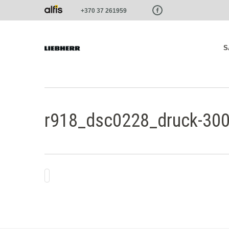
Paste this code as high in the of the page as possible:
+370 37 261959
S
r918_dsc0228_druck-300-