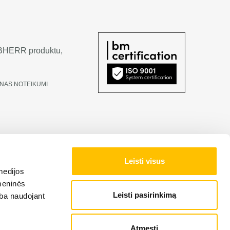
LIEBHERR produktu,
NAS NOTEIKUMI
Leisti visus
medijos
omeninės
Leisti pasirinkimą
arba naudojant
Atmesti