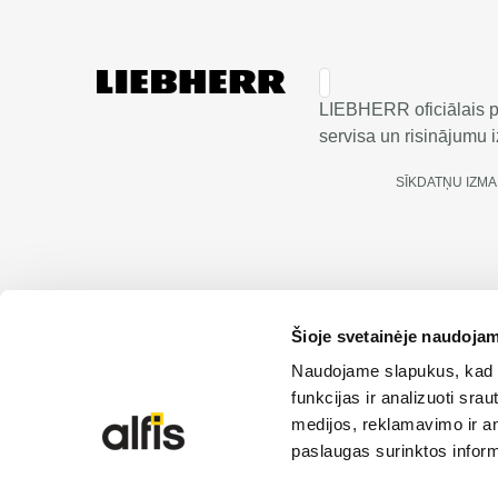
LIEBHERR oficiālais pā
servisa un risinājumu iz
SĪKDATŅU IZM
Šioje svetainėje naudojam
© 2026 Liebherr | Alfis SIA | Visas tiesības aizsarg
Naudojame slapukus, kad g
funkcijas ir analizuoti sr
medijos, reklamavimo ir ana
paslaugas surinktos inform