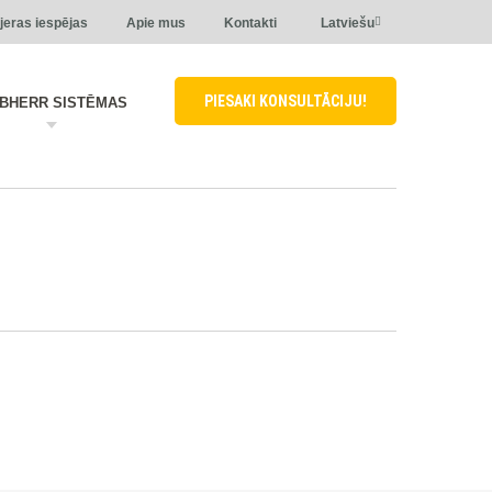
jeras iespējas
Apie mus
Kontakti
Latviešu
PIESAKI KONSULTĀCIJU!
EBHERR SISTĒMAS