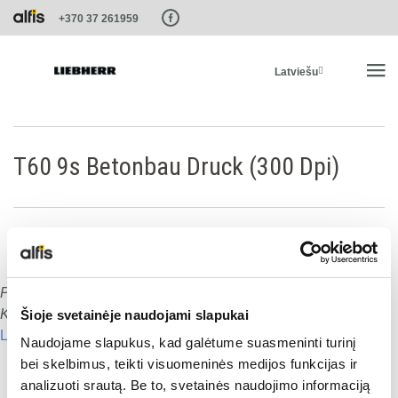
Paste this code as high in the of the page as possible:
+370 37 261959
Latviešu
SĀKUMS
T60 9s Betonbau Druck (300 Dpi)
PRODUKTI
PAKALPOJUMI UN RISINĀJUMI
Publicēts
:
15.01.2020
Dalies ar šo:
LIEBHERR SISTĒMAS
Komentāru skaits:
0
Šioje svetainėje naudojami slapukai
Lasīt nākamo
Naudojame slapukus, kad galėtume suasmeninti turinį
Dalies ar šo:
LIEBHERR-SHOP
bei skelbimus, teikti visuomeninės medijos funkcijas ir
analizuoti srautą. Be to, svetainės naudojimo informaciją