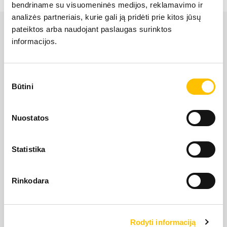
bendriname su visuomeninės medijos, reklamavimo ir
LIEBHERR USED
analizės partneriais, kurie gali ją pridėti prie kitos jūsų
pateiktos arba naudojant paslaugas surinktos
informacijos.
KARJERAS IESPĒJAS
Sutikimo
APIE MUS
Būtini
pasirinkimas
LIEBHERR oficiālais pārstāvis Latvijā ir Alfis SIA, kam
KONTAKTI
Nuostatos
pieder oficiālās tiesības uz LIEBHERR produktu, servisa
un risinājumu izplatīšanu Latvijas teritorijā.
Statistika
SĪKDATŅU IZMANTOŠANA
SĪKDATŅU IZMANTOŠANA
SĪKDATŅU IZMANTOŠANA
LIETOŠANAS NOTEIKUMI
LIETOŠANAS NOTEIKUMI
LIETOŠANAS NOTEIKUMI
Rinkodara
Rodyti informaciją