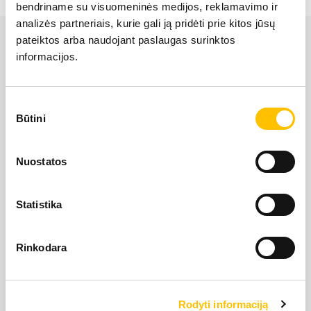
bendriname su visuomeninės medijos, reklamavimo ir
LIEBHERR USED
analizės partneriais, kurie gali ją pridėti prie kitos jūsų
pateiktos arba naudojant paslaugas surinktos
informacijos.
KARJERAS IESPĒJAS
Sutikimo
APIE MUS
Būtini
pasirinkimas
LIEBHERR oficiālais pārstāvis Latvijā ir Alfis SIA, kam
KONTAKTI
Nuostatos
pieder oficiālās tiesības uz LIEBHERR produktu, servisa
un risinājumu izplatīšanu Latvijas teritorijā.
Statistika
SĪKDATŅU IZMANTOŠANA
SĪKDATŅU IZMANTOŠANA
SĪKDATŅU IZMANTOŠANA
LIETOŠANAS NOTEIKUMI
LIETOŠANAS NOTEIKUMI
LIETOŠANAS NOTEIKUMI
Rinkodara
Rodyti informaciją