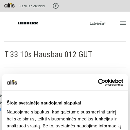
Paste this code as high in the of the page as possible:
+370 37 261959
Latviešu
SĀKUMS
T 33 10s Hausbau 012 GUT
PRODUKTI
PAKALPOJUMI UN RISINĀJUMI
Publicēts
:
15.01.2020
Dalies ar šo:
LIEBHERR SISTĒMAS
Komentāru skaits:
0
Šioje svetainėje naudojami slapukai
Lasīt nākamo
Naudojame slapukus, kad galėtume suasmeninti turinį
Dalies ar šo:
LIEBHERR-SHOP
bei skelbimus, teikti visuomeninės medijos funkcijas ir
analizuoti srautą. Be to, svetainės naudojimo informaciją