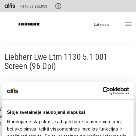
Paste this code as high in the of the page as possible:
+370 37 261959
Latviešu
SĀKUMS
Liebherr Lwe Ltm 1130 5.1 001
Screen (96 Dpi)
PRODUKTI
PAKALPOJUMI UN RISINĀJUMI
LIEBHERR SISTĒMAS
Publicēts
:
15.01.2020
Šioje svetainėje naudojami slapukai
Dalies ar šo:
Komentāru skaits:
0
Naudojame slapukus, kad galėtume suasmeninti turinį
Lasīt nākamo
LIEBHERR-SHOP
Dalies ar šo:
bei skelbimus, teikti visuomeninės medijos funkcijas ir