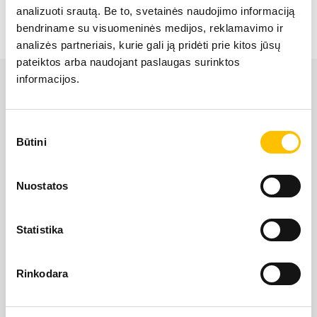
analizuoti srautą. Be to, svetainės naudojimo informaciją
LIEBHERR USED
bendriname su visuomeninės medijos, reklamavimo ir
analizės partneriais, kurie gali ją pridėti prie kitos jūsų
pateiktos arba naudojant paslaugas surinktos
KARJERAS IESPĒJAS
informacijos.
APIE MUS
Sutikimo
Būtini
pasirinkimas
KONTAKTI
Nuostatos
LIEBHERR oficiālais pārstāvis Latvijā ir Alfis SIA, kam
pieder oficiālās tiesības uz LIEBHERR produktu, servisa
un risinājumu izplatīšanu Latvijas teritorijā.
Statistika
SĪKDATŅU IZMANTOŠANA
SĪKDATŅU IZMANTOŠANA
Rinkodara
SĪKDATŅU IZMANTOŠANA
LIETOŠANAS NOTEIKUMI
LIETOŠANAS NOTEIKUMI
LIETOŠANAS NOTEIKUMI