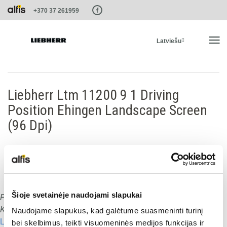
Paste this code as high in the of the page as possible:
+370 37 261959
Latviešu
SĀKUMS
Liebherr Ltm 11200 9 1 Driving
Position Ehingen Landscape Screen
PRODUKTI
(96 Dpi)
PAKALPOJUMI UN RISINĀJUMI
LIEBHERR SISTĒMAS
Šioje svetainėje naudojami slapukai
Publicēts
:
15.01.2020
Dalies ar šo:
LIEBHERR-SHOP
Komentāru skaits:
0
Naudojame slapukus, kad galėtume suasmeninti turinį
Lasīt nākamo
bei skelbimus, teikti visuomeninės medijos funkcijas ir
Dalies ar šo: