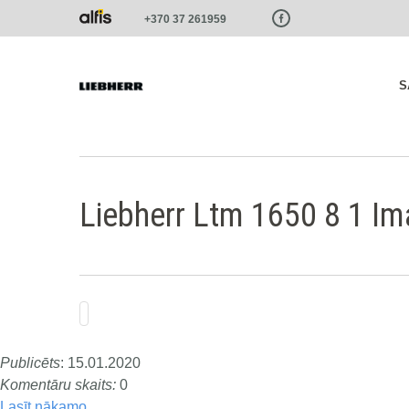
Paste this code as high in the of the page as possible:
+370 37 261959
S
Liebherr Ltm 1650 8 1 Im
Publicēts
:
15.01.2020
Komentāru skaits:
0
Lasīt nākamo