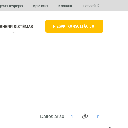
jeras iespējas
Apie mus
Kontakti
Latviešu
PIESAKI KONSULTĀCIJU!
EBHERR SISTĒMAS
Dalies ar šo: