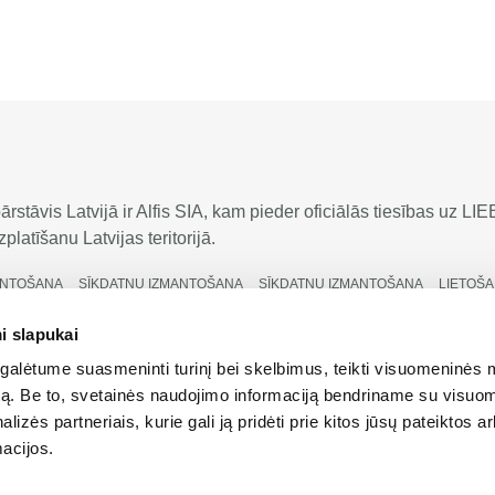
rstāvis Latvijā ir Alfis SIA, kam pieder oficiālās tiesības uz 
platīšanu Latvijas teritorijā.
ANTOŠANA
SĪKDATŅU IZMANTOŠANA
SĪKDATŅU IZMANTOŠANA
LIETOŠA
LIETOŠANAS NOTEIKUMI
LIETOŠANAS NOTEIKUMI
i slapukai
alėtume suasmeninti turinį bei skelbimus, teikti visuomeninės 
autą. Be to, svetainės naudojimo informaciją bendriname su visu
lizės partneriais, kurie gali ją pridėti prie kitos jūsų pateiktos 
acijos.
ātas