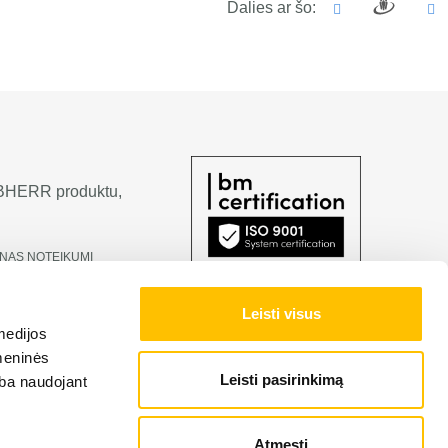
Dalies ar šo:
LIEBHERR produktu,
NAS NOTEIKUMI
Leisti visus
medijos
omeninės
Leisti pasirinkimą
arba naudojant
Atmesti