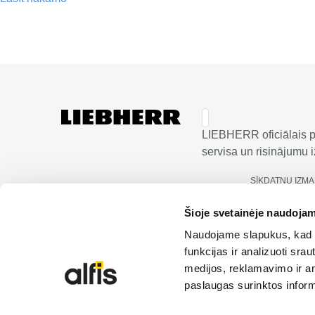
LIEBHERR oficiālais pā
servisa un risinājumu iz
SĪKDATŅU IZM
Šioje svetainėje naudojam
Naudojame slapukus, kad g
funkcijas ir analizuoti sr
medijos, reklamavimo ir ana
paslaugas surinktos inform
© 2026 Liebherr | Alfis SIA | Visas tiesības aizsarg