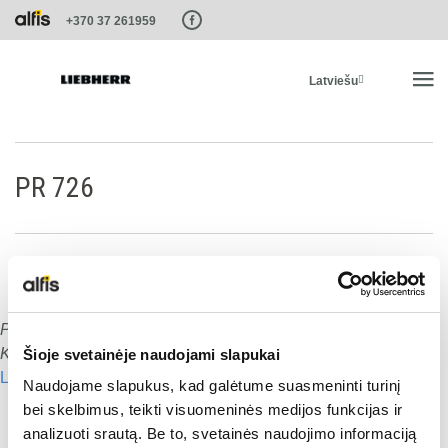
Paste this code as high in the of the page as possible:
+370 37 261959
Latviešu
SĀKUMS
PR 726
PRODUKTI
PAKALPOJUMI UN RISINĀJUMI
Publicēts
:
15.01.2020
Dalies ar šo:
LIEBHERR SISTĒMAS
Komentāru skaits:
0
Šioje svetainėje naudojami slapukai
Lasīt nākamo
Naudojame slapukus, kad galėtume suasmeninti turinį
Dalies ar šo:
LIEBHERR-SHOP
bei skelbimus, teikti visuomeninės medijos funkcijas ir
analizuoti srautą. Be to, svetainės naudojimo informaciją