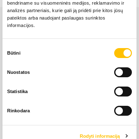
bendriname su visuomeninės medijos, reklamavimo ir
LIEBHERR USED
analizės partneriais, kurie gali ją pridėti prie kitos jūsų
pateiktos arba naudojant paslaugas surinktos
informacijos.
KARJERAS IESPĒJAS
Sutikimo
APIE MUS
Būtini
pasirinkimas
LIEBHERR oficiālais pārstāvis Latvijā ir Alfis SIA, kam
KONTAKTI
Nuostatos
pieder oficiālās tiesības uz LIEBHERR produktu, servisa
un risinājumu izplatīšanu Latvijas teritorijā.
Statistika
SĪKDATŅU IZMANTOŠANA
SĪKDATŅU IZMANTOŠANA
SĪKDATŅU IZMANTOŠANA
LIETOŠANAS NOTEIKUMI
LIETOŠANAS NOTEIKUMI
LIETOŠANAS NOTEIKUMI
Rinkodara
Rodyti informaciją