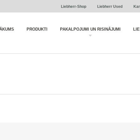
Liebherr-Shop
Liebherr Used
Kar
ĀKUMS
PRODUKTI
PAKALPOJUMI UN RISINĀJUMI
LI