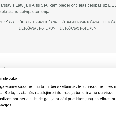
rstāvis Latvijā ir Alfis SIA, kam pieder oficiālās tiesības uz 
platīšanu Latvijas teritorijā.
ANTOŠANA
SĪKDATŅU IZMANTOŠANA
SĪKDATŅU IZMANTOŠANA
LIETOŠA
LIETOŠANAS NOTEIKUMI
LIETOŠANAS NOTEIKUMI
ātas
i slapukai
alėtume suasmeninti turinį bei skelbimus, teikti visuomeninės 
autą. Be to, svetainės naudojimo informaciją bendriname su visu
lizės partneriais, kurie gali ją pridėti prie kitos jūsų pateiktos 
acijos.