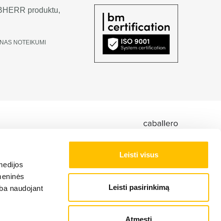
LIEBHERR produktu,
NAS NOTEIKUMI
Leisti visus
medijos
omeninės
Leisti pasirinkimą
arba naudojant
Atmesti