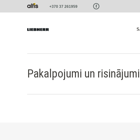
Paste this code as high in the of the page as possible:
+370 37 261959
S
Pakalpojumi un risinājumi