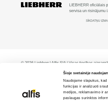
LIEBHERR oficiālais pā
servisa un risinājumu iz
SĪKDATŅU IZM
© 2026 Liebherr | Alfis SIA | Visas tiesības aizsarg
Šioje svetainėje naudojam
Naudojame slapukus, kad g
funkcijas ir analizuoti sr
medijos, reklamavimo ir ana
paslaugas surinktos inform