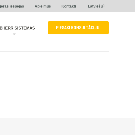
jeras iespējas
Apie mus
Kontakti
Latviešu
PIESAKI KONSULTĀCIJU!
EBHERR SISTĒMAS