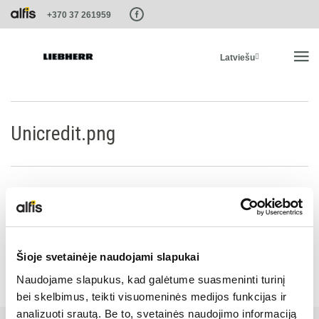
Paste this code as high in the of the page as possible:
+370 37 261959
Latviešu
SĀKUMS
Unicredit.png
PRODUKTI
PAKALPOJUMI UN RISINĀJUMI
LIEBHERR SISTĒMAS
Šioje svetainėje naudojami slapukai
Naudojame slapukus, kad galėtume suasmeninti turinį
LIEBHERR-SHOP
bei skelbimus, teikti visuomeninės medijos funkcijas ir
analizuoti srautą. Be to, svetainės naudojimo informaciją