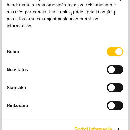
bendriname su visuomeninės medijos, reklamavimo ir
LIEBHERR USED
analizės partneriais, kurie gali ją pridėti prie kitos jūsų
pateiktos arba naudojant paslaugas surinktos
informacijos.
KARJERAS IESPĒJAS
Sutikimo
APIE MUS
Būtini
pasirinkimas
LIEBHERR oficiālais pārstāvis Latvijā ir Alfis SIA, kam
KONTAKTI
Nuostatos
pieder oficiālās tiesības uz LIEBHERR produktu, servisa
un risinājumu izplatīšanu Latvijas teritorijā.
Statistika
SĪKDATŅU IZMANTOŠANA
SĪKDATŅU IZMANTOŠANA
SĪKDATŅU IZMANTOŠANA
LIETOŠANAS NOTEIKUMI
Rinkodara
LIETOŠANAS NOTEIKUMI
LIETOŠANAS NOTEIKUMI
Rodyti informaciją