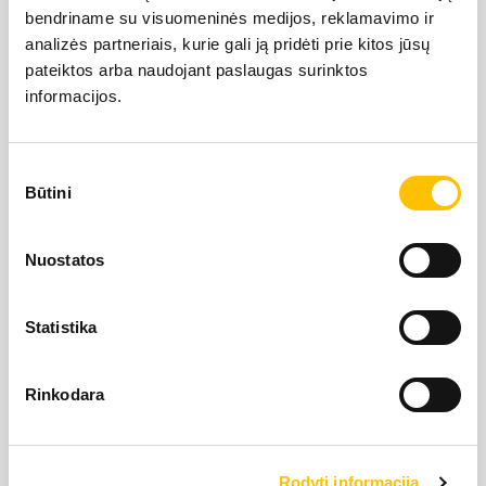
bendriname su visuomeninės medijos, reklamavimo ir
LIEBHERR USED
analizės partneriais, kurie gali ją pridėti prie kitos jūsų
pateiktos arba naudojant paslaugas surinktos
informacijos.
KARJERAS IESPĒJAS
Sutikimo
APIE MUS
Būtini
pasirinkimas
LIEBHERR oficiālais pārstāvis Latvijā ir Alfis SIA, kam
KONTAKTI
Nuostatos
pieder oficiālās tiesības uz LIEBHERR produktu, servisa
un risinājumu izplatīšanu Latvijas teritorijā.
Statistika
SĪKDATŅU IZMANTOŠANA
SĪKDATŅU IZMANTOŠANA
SĪKDATŅU IZMANTOŠANA
LIETOŠANAS NOTEIKUMI
Rinkodara
LIETOŠANAS NOTEIKUMI
LIETOŠANAS NOTEIKUMI
Rodyti informaciją