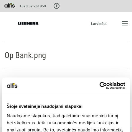
Paste this code as high in the of the page as possible:
+370 37 261959
Latviešu
SĀKUMS
Op Bank.png
PRODUKTI
PAKALPOJUMI UN RISINĀJUMI
LIEBHERR SISTĒMAS
Šioje svetainėje naudojami slapukai
Naudojame slapukus, kad galėtume suasmeninti turinį
LIEBHERR-SHOP
bei skelbimus, teikti visuomeninės medijos funkcijas ir
analizuoti srautą. Be to, svetainės naudojimo informaciją