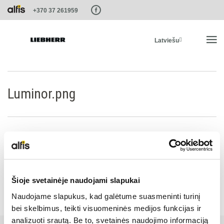
Paste this code as high in the of the page as possible:
+370 37 261959
Latviešu
SĀKUMS
Luminor.png
PRODUKTI
PAKALPOJUMI UN RISINĀJUMI
LIEBHERR SISTĒMAS
Šioje svetainėje naudojami slapukai
Naudojame slapukus, kad galėtume suasmeninti turinį
LIEBHERR-SHOP
bei skelbimus, teikti visuomeninės medijos funkcijas ir
analizuoti srautą. Be to, svetainės naudojimo informaciją