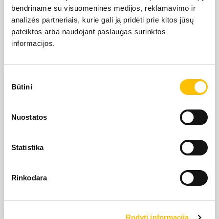
bendriname su visuomeninės medijos, reklamavimo ir
LIEBHERR USED
analizės partneriais, kurie gali ją pridėti prie kitos jūsų
pateiktos arba naudojant paslaugas surinktos
informacijos.
KARJERAS IESPĒJAS
Sutikimo
APIE MUS
Būtini
pasirinkimas
LIEBHERR oficiālais pārstāvis Latvijā ir Alfis SIA, kam
KONTAKTI
Nuostatos
pieder oficiālās tiesības uz LIEBHERR produktu, servisa
un risinājumu izplatīšanu Latvijas teritorijā.
Statistika
SĪKDATŅU IZMANTOŠANA
SĪKDATŅU IZMANTOŠANA
SĪKDATŅU IZMANTOŠANA
LIETOŠANAS NOTEIKUMI
Rinkodara
LIETOŠANAS NOTEIKUMI
LIETOŠANAS NOTEIKUMI
Rodyti informaciją