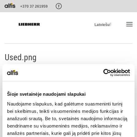
Paste this code as high in the of the page as possible:
+370 37 261959
Latviešu
SĀKUMS
Used.png
PRODUKTI
PAKALPOJUMI UN RISINĀJUMI
Šioje svetainėje naudojami slapukai
Naudojame slapukus, kad galėtume suasmeninti turinį
LIEBHERR SISTĒMAS
bei skelbimus, teikti visuomeninės medijos funkcijas ir
analizuoti srautą. Be to, svetainės naudojimo informaciją
LIEBHERR-SHOP
bendriname su visuomeninės medijos, reklamavimo ir
analizės partneriais, kurie gali ją pridėti prie kitos jūsų