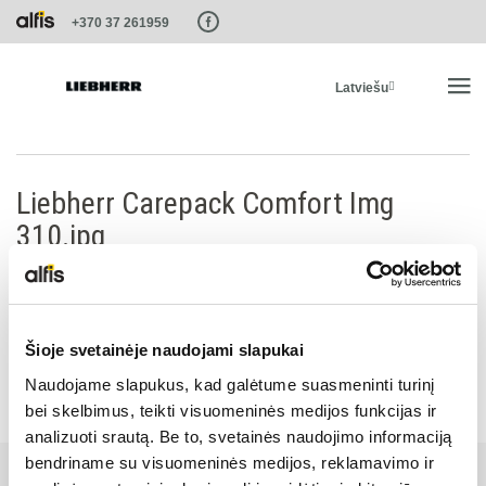
Paste this code as high in the of the page as possible:
+370 37 261959
Latviešu
SĀKUMS
Liebherr Carepack Comfort Img
310.jpg
PRODUKTI
PAKALPOJUMI UN RISINĀJUMI
Šioje svetainėje naudojami slapukai
LIEBHERR SISTĒMAS
Naudojame slapukus, kad galėtume suasmeninti turinį
bei skelbimus, teikti visuomeninės medijos funkcijas ir
analizuoti srautą. Be to, svetainės naudojimo informaciją
LIEBHERR-SHOP
bendriname su visuomeninės medijos, reklamavimo ir