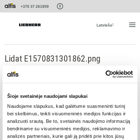
Paste this code as high in the of the page as possible:
+370 37 261959
Latviešu
SĀKUMS
Lidat E1570831301862.png
PRODUKTI
PAKALPOJUMI UN RISINĀJUMI
Šioje svetainėje naudojami slapukai
Naudojame slapukus, kad galėtume suasmeninti turinį
LIEBHERR SISTĒMAS
bei skelbimus, teikti visuomeninės medijos funkcijas ir
analizuoti srautą. Be to, svetainės naudojimo informaciją
LIEBHERR-SHOP
bendriname su visuomeninės medijos, reklamavimo ir
analizės partneriais, kurie gali ją pridėti prie kitos jūsų