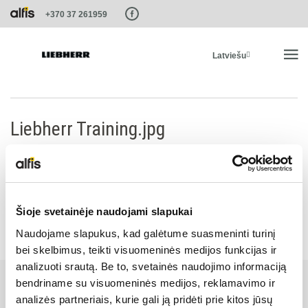
Paste this code as high in the of the page as possible:
+370 37 261959
Latviešu
SĀKUMS
Liebherr Training.jpg
PRODUKTI
PAKALPOJUMI UN RISINĀJUMI
Šioje svetainėje naudojami slapukai
Naudojame slapukus, kad galėtume suasmeninti turinį
LIEBHERR SISTĒMAS
bei skelbimus, teikti visuomeninės medijos funkcijas ir
analizuoti srautą. Be to, svetainės naudojimo informaciją
LIEBHERR-SHOP
bendriname su visuomeninės medijos, reklamavimo ir
analizės partneriais, kurie gali ją pridėti prie kitos jūsų