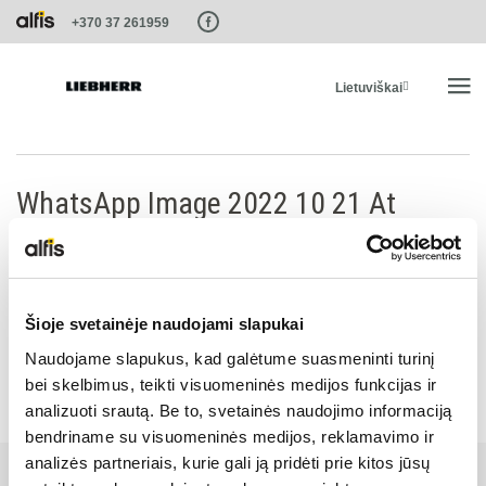
Paste this code as high in the of the page as possible:
+370 37 261959
Lietuviškai
PRADŽIA
WhatsApp Image 2022 10 21 At
3.10.31 PM Linas2
PRODUKTAI
PASLAUGOS IR SPRENDIMAI
Šioje svetainėje naudojami slapukai
Naudojame slapukus, kad galėtume suasmeninti turinį
LIEBHERR SISTEMOS
bei skelbimus, teikti visuomeninės medijos funkcijas ir
analizuoti srautą. Be to, svetainės naudojimo informaciją
bendriname su visuomeninės medijos, reklamavimo ir
LIEBHERR-SHOP
analizės partneriais, kurie gali ją pridėti prie kitos jūsų