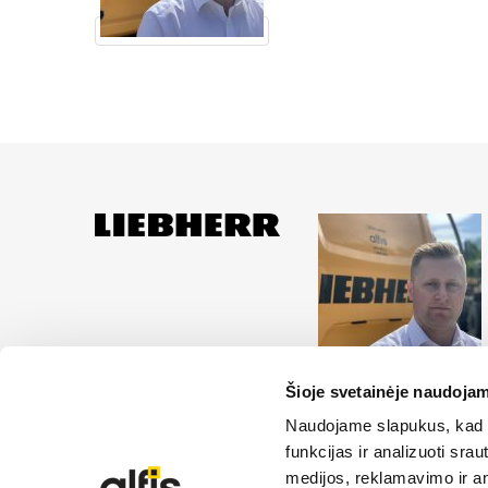
Šioje svetainėje naudojam
UAB “Alfis” yra oficial
paslaugas ir sprendimus
Naudojame slapukus, kad g
funkcijas ir analizuoti sr
medijos, reklamavimo ir ana