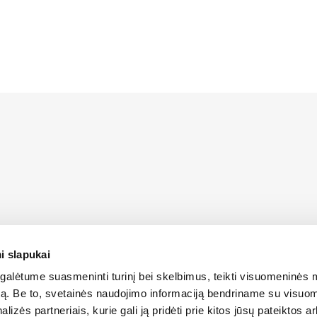
i slapukai
us LIEBHERR atstovas Lietuvoje bei turi oficialias teises platin
 Lietuvos teritorijoje.
alėtume suasmeninti turinį bei skelbimus, teikti visuomeninės 
autą. Be to, svetainės naudojimo informaciją bendriname su visu
SLAPUKŲ POLITIKA
lizės partneriais, kurie gali ją pridėti prie kitos jūsų pateiktos 