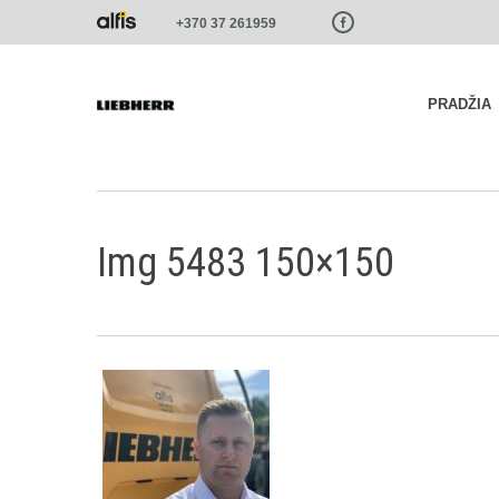
Paste this code as high in the of the page as possible:
+370 37 261959
PRADŽIA
Img 5483 150×150