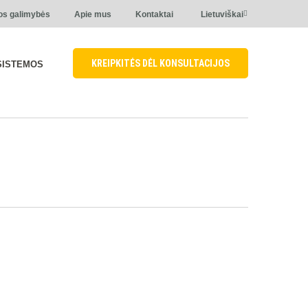
os galimybės
Apie mus
Kontaktai
Lietuviškai
KREIPKITĖS DĖL KONSULTACIJOS
SISTEMOS