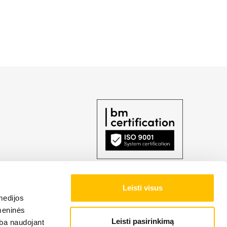
ti LIEBHERR produkciją,
Leisti visus
medijos
omeninės
Leisti pasirinkimą
arba naudojant