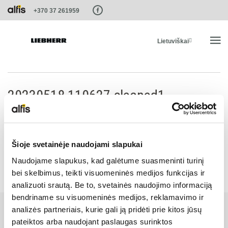
Paste this code as high in the of the page as possible:
+370 37 261959
Lietuviškai
PRADŽIA
20230518 110627.cleaned1
PRODUKTAI
PASLAUGOS IR SPRENDIMAI
Šioje svetainėje naudojami slapukai
Naudojame slapukus, kad galėtume suasmeninti turinį
bei skelbimus, teikti visuomeninės medijos funkcijas ir
LIEBHERR SISTEMOS
analizuoti srautą. Be to, svetainės naudojimo informaciją
bendriname su visuomeninės medijos, reklamavimo ir
LIEBHERR-SHOP
analizės partneriais, kurie gali ją pridėti prie kitos jūsų
pateiktos arba naudojant paslaugas surinktos