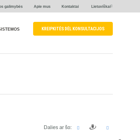
os galimybės
Apie mus
Kontaktai
Lietuviškai
KREIPKITĖS DĖL KONSULTACIJOS
SISTEMOS
Dalies ar šo: