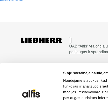
UAB “Alfis” yra oficial
paslaugas ir sprendimus
Šioje svetainėje naudojam
Naudojame slapukus, kad g
funkcijas ir analizuoti sr
medijos, reklamavimo ir ana
paslaugas surinktos inform
© 2026 Liebherr | Alfis UAB | Visos teisės saugom