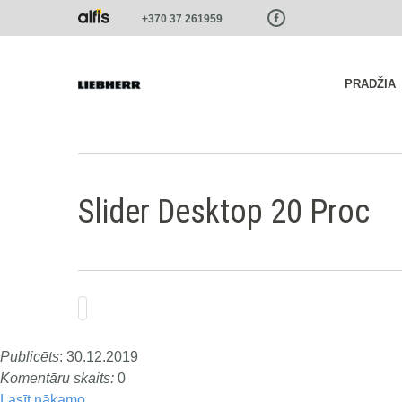
Paste this code as high in the of the page as possible:
+370 37 261959
PRADŽIA
Slider Desktop 20 Proc
Publicēts
:
30.12.2019
Komentāru skaits:
0
Lasīt nākamo