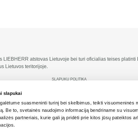
us LIEBHERR atstovas Lietuvoje bei turi oficialias teises platin
 Lietuvos teritorijoje.
SLAPUKŲ POLITIKA
i slapukai
alėtume suasmeninti turinį bei skelbimus, teikti visuomeninės 
autą. Be to, svetainės naudojimo informaciją bendriname su visu
lizės partneriais, kurie gali ją pridėti prie kitos jūsų pateiktos 
acijos.
os