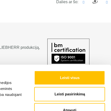
Dalies ar šo:
ti LIEBHERR produkciją,
Leisti visus
medijos
omeninės
Leisti pasirinkimą
arba naudojant
Atmesti