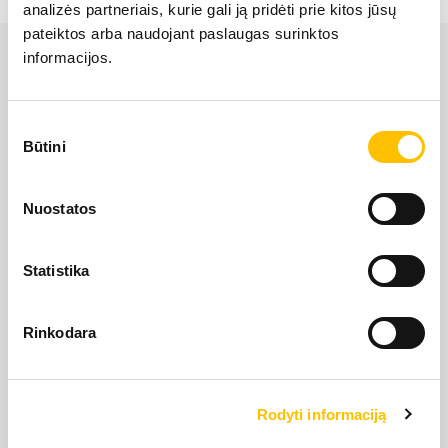
analizės partneriais, kurie gali ją pridėti prie kitos jūsų
NAUDOTA LIEBHERR TECHNIKA
pateiktos arba naudojant paslaugas surinktos
informacijos.
KARJEROS GALIMYBĖS
Sutikimo
Būtini
pasirinkimas
APIE MUS
Nuostatos
UAB “Alfis” yra oficialus LIEBHERR atstovas Lietuvoje bei
KONTAKTAI
turi oficialias teises platinti LIEBHERR produkciją,
paslaugas ir sprendimus Lietuvos teritorijoje.
Statistika
SLAPUKŲ POLITIKA
Rinkodara
Rodyti informaciją