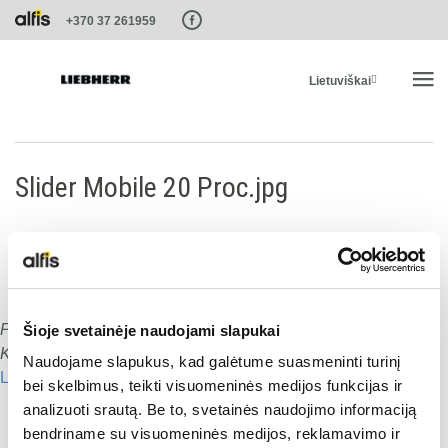
Paste this code as high in the of the page as possible:
+370 37 261959
Lietuviškai
PRADŽIA
Slider Mobile 20 Proc.jpg
PRODUKTAI
PASLAUGOS IR SPRENDIMAI
Publicēts
:
30.12.2019
Šioje svetainėje naudojami slapukai
Dalies ar šo:
LIEBHERR SISTEMOS
Komentāru skaits:
0
Naudojame slapukus, kad galėtume suasmeninti turinį
Lasīt nākamo
bei skelbimus, teikti visuomeninės medijos funkcijas ir
Dalies ar šo:
LIEBHERR-SHOP
analizuoti srautą. Be to, svetainės naudojimo informaciją
bendriname su visuomeninės medijos, reklamavimo ir