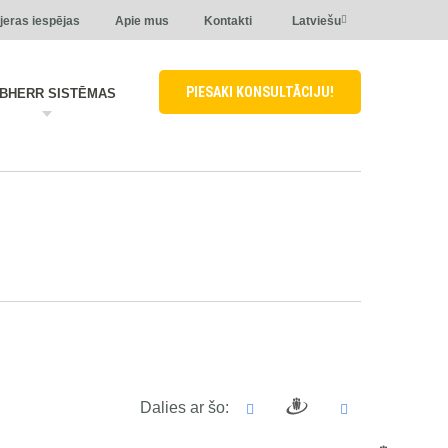
jeras iespējas
Apie mus
Kontakti
Latviešu
PIESAKI KONSULTĀCIJU!
EBHERR SISTĒMAS
Dalies ar šo: