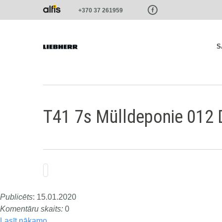
Paste this code as high in the of the page as possible:
+370 37 261959
S
T41 7s Mülldeponie 012 D
Publicēts
:
15.01.2020
Komentāru skaits:
0
Lasīt nākamo