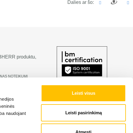
Dalies ar šo:
LIEBHERR produktu,
NAS NOTEIKUMI
Leisti visus
medijos
omeninės
Leisti pasirinkimą
arba naudojant
Atmesti