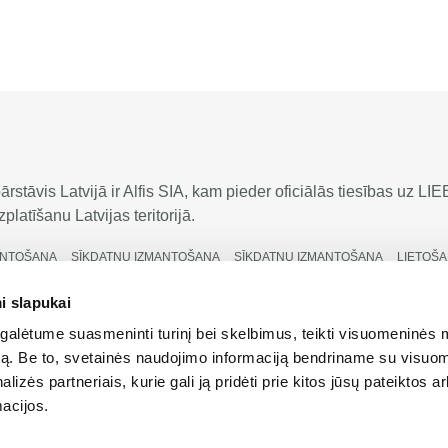
rstāvis Latvijā ir Alfis SIA, kam pieder oficiālās tiesības uz 
platīšanu Latvijas teritorijā.
ANTOŠANA
SĪKDATŅU IZMANTOŠANA
SĪKDATŅU IZMANTOŠANA
LIETOŠA
LIETOŠANAS NOTEIKUMI
LIETOŠANAS NOTEIKUMI
i slapukai
alėtume suasmeninti turinį bei skelbimus, teikti visuomeninės 
autą. Be to, svetainės naudojimo informaciją bendriname su visu
lizės partneriais, kurie gali ją pridėti prie kitos jūsų pateiktos 
acijos.
ātas