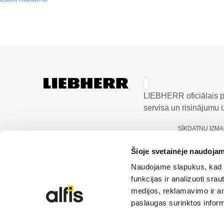
LIEBHERR oficiālais pā
servisa un risinājumu iz
SĪKDATŅU IZM
Šioje svetainėje naudojam
Naudojame slapukus, kad g
funkcijas ir analizuoti sr
medijos, reklamavimo ir ana
paslaugas surinktos inform
© 2026 Liebherr | Alfis SIA | Visas tiesības aizsarg