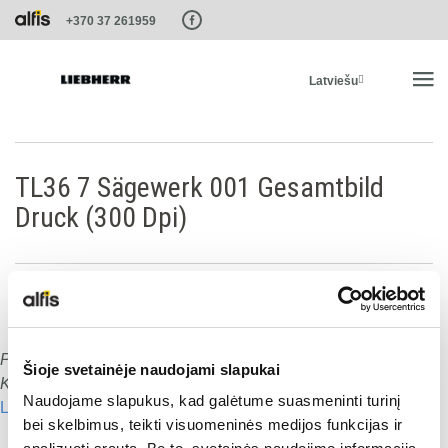
Paste this code as high in the of the page as possible:
+370 37 261959
Latviešu
SĀKUMS
TL36 7 Sägewerk 001 Gesamtbild
Druck (300 Dpi)
PRODUKTI
PAKALPOJUMI UN RISINĀJUMI
LIEBHERR SISTĒMAS
Publicēts
:
15.01.2020
Šioje svetainėje naudojami slapukai
Dalies ar šo:
Komentāru skaits:
0
Naudojame slapukus, kad galėtume suasmeninti turinį
Lasīt nākamo
LIEBHERR-SHOP
Dalies ar šo:
bei skelbimus, teikti visuomeninės medijos funkcijas ir