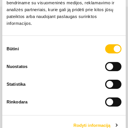
bendriname su visuomeninės medijos, reklamavimo ir
LIEBHERR USED
analizės partneriais, kurie gali ją pridėti prie kitos jūsų
pateiktos arba naudojant paslaugas surinktos
informacijos.
KARJERAS IESPĒJAS
Sutikimo
APIE MUS
Būtini
pasirinkimas
LIEBHERR oficiālais pārstāvis Latvijā ir Alfis SIA, kam
KONTAKTI
Nuostatos
pieder oficiālās tiesības uz LIEBHERR produktu, servisa
un risinājumu izplatīšanu Latvijas teritorijā.
Statistika
SĪKDATŅU IZMANTOŠANA
SĪKDATŅU IZMANTOŠANA
SĪKDATŅU IZMANTOŠANA
LIETOŠANAS NOTEIKUMI
LIETOŠANAS NOTEIKUMI
LIETOŠANAS NOTEIKUMI
Rinkodara
Rodyti informaciją