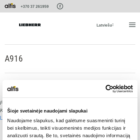
Paste this code as high in the of the page as possible:
+370 37 261959
Latviešu
SĀKUMS
A916
PRODUKTI
PAKALPOJUMI UN RISINĀJUMI
Publicēts
:
15.01.2020
Dalies ar šo:
LIEBHERR SISTĒMAS
Komentāru skaits:
0
Šioje svetainėje naudojami slapukai
Lasīt nākamo
Naudojame slapukus, kad galėtume suasmeninti turinį
Dalies ar šo:
LIEBHERR-SHOP
bei skelbimus, teikti visuomeninės medijos funkcijas ir
analizuoti srautą. Be to, svetainės naudojimo informaciją