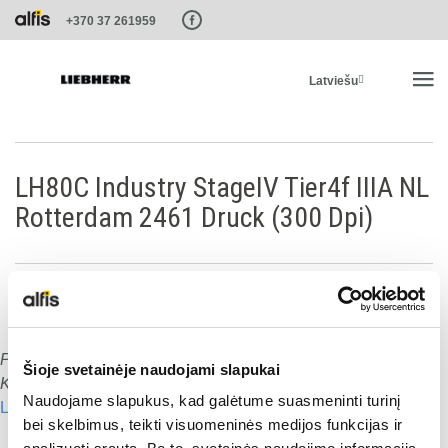
Paste this code as high in the of the page as possible:
+370 37 261959
Latviešu
SĀKUMS
LH80C Industry StageIV Tier4f IIIA NL
Rotterdam 2461 Druck (300 Dpi)
PRODUKTI
PAKALPOJUMI UN RISINĀJUMI
LIEBHERR SISTĒMAS
Publicēts
:
15.01.2020
Šioje svetainėje naudojami slapukai
Dalies ar šo:
Komentāru skaits:
0
Naudojame slapukus, kad galėtume suasmeninti turinį
Lasīt nākamo
LIEBHERR-SHOP
Dalies ar šo:
bei skelbimus, teikti visuomeninės medijos funkcijas ir