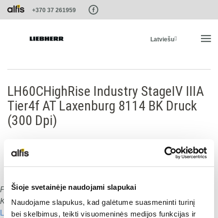
Paste this code as high in the of the page as possible:
+370 37 261959
Latviešu
SĀKUMS
LH60CHighRise Industry StageIV IIIA
Tier4f AT Laxenburg 8114 BK Druck
PRODUKTI
(300 Dpi)
PAKALPOJUMI UN RISINĀJUMI
LIEBHERR SISTĒMAS
Šioje svetainėje naudojami slapukai
Publicēts
:
15.01.2020
Dalies ar šo:
LIEBHERR-SHOP
Komentāru skaits:
0
Naudojame slapukus, kad galėtume suasmeninti turinį
Lasīt nākamo
bei skelbimus, teikti visuomeninės medijos funkcijas ir
Dalies ar šo: