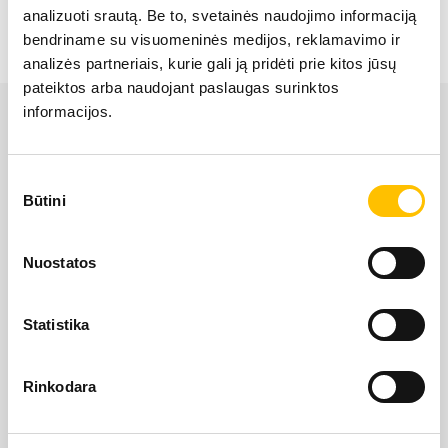
analizuoti srautą. Be to, svetainės naudojimo informaciją
LIEBHERR USED
bendriname su visuomeninės medijos, reklamavimo ir
analizės partneriais, kurie gali ją pridėti prie kitos jūsų
pateiktos arba naudojant paslaugas surinktos
KARJERAS IESPĒJAS
informacijos.
APIE MUS
Sutikimo
Būtini
pasirinkimas
KONTAKTI
Nuostatos
LIEBHERR oficiālais pārstāvis Latvijā ir Alfis SIA, kam
pieder oficiālās tiesības uz LIEBHERR produktu, servisa
un risinājumu izplatīšanu Latvijas teritorijā.
Statistika
SĪKDATŅU IZMANTOŠANA
SĪKDATŅU IZMANTOŠANA
Rinkodara
SĪKDATŅU IZMANTOŠANA
LIETOŠANAS NOTEIKUMI
LIETOŠANAS NOTEIKUMI
LIETOŠANAS NOTEIKUMI