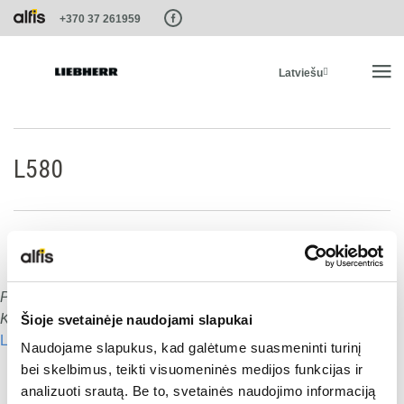
Paste this code as high in the of the page as possible:
+370 37 261959
Latviešu
SĀKUMS
L580
PRODUKTI
PAKALPOJUMI UN RISINĀJUMI
Publicēts
:
15.01.2020
Dalies ar šo:
LIEBHERR SISTĒMAS
Komentāru skaits:
0
Šioje svetainėje naudojami slapukai
Lasīt nākamo
Naudojame slapukus, kad galėtume suasmeninti turinį
Dalies ar šo:
LIEBHERR-SHOP
bei skelbimus, teikti visuomeninės medijos funkcijas ir
analizuoti srautą. Be to, svetainės naudojimo informaciją