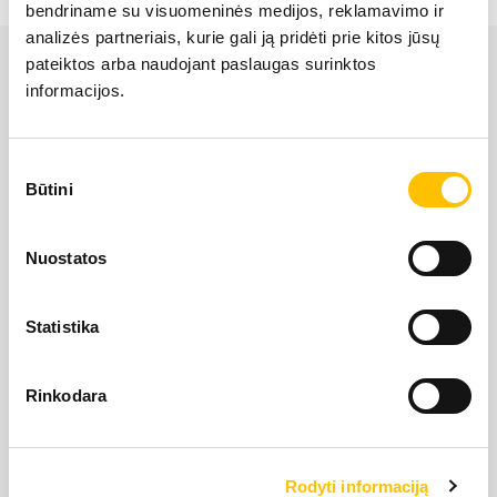
bendriname su visuomeninės medijos, reklamavimo ir
LIEBHERR USED
analizės partneriais, kurie gali ją pridėti prie kitos jūsų
pateiktos arba naudojant paslaugas surinktos
informacijos.
KARJERAS IESPĒJAS
Sutikimo
APIE MUS
Būtini
pasirinkimas
LIEBHERR oficiālais pārstāvis Latvijā ir Alfis SIA, kam
KONTAKTI
Nuostatos
pieder oficiālās tiesības uz LIEBHERR produktu, servisa
un risinājumu izplatīšanu Latvijas teritorijā.
Statistika
SĪKDATŅU IZMANTOŠANA
SĪKDATŅU IZMANTOŠANA
SĪKDATŅU IZMANTOŠANA
LIETOŠANAS NOTEIKUMI
LIETOŠANAS NOTEIKUMI
LIETOŠANAS NOTEIKUMI
Rinkodara
Rodyti informaciją