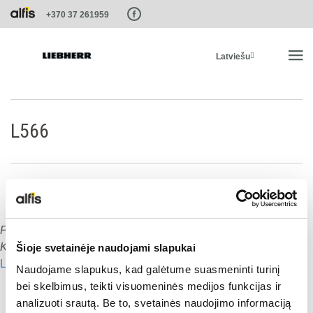
Paste this code as high in the of the page as possible:
+370 37 261959
Latviešu
SĀKUMS
L566
PRODUKTI
PAKALPOJUMI UN RISINĀJUMI
Publicēts
:
15.01.2020
Dalies ar šo:
LIEBHERR SISTĒMAS
Komentāru skaits:
0
Šioje svetainėje naudojami slapukai
Lasīt nākamo
Naudojame slapukus, kad galėtume suasmeninti turinį
Dalies ar šo:
LIEBHERR-SHOP
bei skelbimus, teikti visuomeninės medijos funkcijas ir
analizuoti srautą. Be to, svetainės naudojimo informaciją