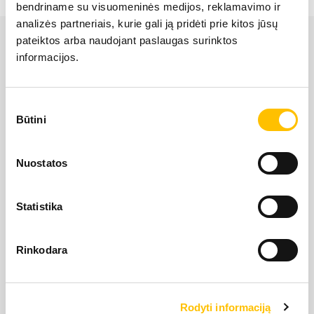
bendriname su visuomeninės medijos, reklamavimo ir
LIEBHERR USED
analizės partneriais, kurie gali ją pridėti prie kitos jūsų
pateiktos arba naudojant paslaugas surinktos
informacijos.
KARJERAS IESPĒJAS
Sutikimo
APIE MUS
Būtini
pasirinkimas
LIEBHERR oficiālais pārstāvis Latvijā ir Alfis SIA, kam
KONTAKTI
Nuostatos
pieder oficiālās tiesības uz LIEBHERR produktu, servisa
un risinājumu izplatīšanu Latvijas teritorijā.
Statistika
SĪKDATŅU IZMANTOŠANA
SĪKDATŅU IZMANTOŠANA
SĪKDATŅU IZMANTOŠANA
LIETOŠANAS NOTEIKUMI
LIETOŠANAS NOTEIKUMI
LIETOŠANAS NOTEIKUMI
Rinkodara
Rodyti informaciją