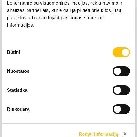
bendriname su visuomeninės medijos, reklamavimo ir
LIEBHERR USED
analizės partneriais, kurie gali ją pridėti prie kitos jūsų
pateiktos arba naudojant paslaugas surinktos
informacijos.
KARJERAS IESPĒJAS
Sutikimo
APIE MUS
Būtini
pasirinkimas
LIEBHERR oficiālais pārstāvis Latvijā ir Alfis SIA, kam
KONTAKTI
Nuostatos
pieder oficiālās tiesības uz LIEBHERR produktu, servisa
un risinājumu izplatīšanu Latvijas teritorijā.
Statistika
SĪKDATŅU IZMANTOŠANA
SĪKDATŅU IZMANTOŠANA
SĪKDATŅU IZMANTOŠANA
LIETOŠANAS NOTEIKUMI
LIETOŠANAS NOTEIKUMI
LIETOŠANAS NOTEIKUMI
Rinkodara
Rodyti informaciją