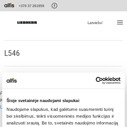
Paste this code as high in the of the page as possible:
+370 37 261959
Latviešu
SĀKUMS
L546
PRODUKTI
PAKALPOJUMI UN RISINĀJUMI
Publicēts
:
15.01.2020
Dalies ar šo:
LIEBHERR SISTĒMAS
Komentāru skaits:
0
Šioje svetainėje naudojami slapukai
Lasīt nākamo
Naudojame slapukus, kad galėtume suasmeninti turinį
Dalies ar šo:
LIEBHERR-SHOP
bei skelbimus, teikti visuomeninės medijos funkcijas ir
analizuoti srautą. Be to, svetainės naudojimo informaciją